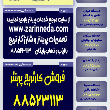
88528766
info@drtarahi.com
دستگاه مبدل
توان 4
شناسه آگهى 56664889450
فکس به اسکنر
88523113
مرکز ماشينهاى ادارى دى
خدمات سئوى
سايتهاى اينترنتى
22273576
دکتر طراحى
پخش کاغذ دى
توان 4
شناسه آگهى 5666481144
88545885
پخش کاغذ دى
دستگاه ضبط
مکالمات تلفنى
88528766
تاریخ نگارش 1404/10/04
سيستمهاى مخابراتى دى