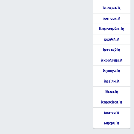
iKhorma.ir
iAntique.ir
iFerestandeh.ir
iLoader.ir
iNavard.ir
iExporters.ir
DrHorse.ir
iAbzian.ir
iDena.ir
iCapacitor.ir
KhatCo.ir
MrCPU.ir