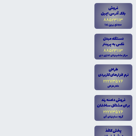
فروش
بانک آدرس ايميل
88523113
مجتمع زرين ندا
دستگاه مبدل
فکس به پرينتر
88523113
مرکز ماشينهاى ادارى دى
طراحى
نرم افزارهاى کاربردى
22273576
دکتر طراحى
فروش دامنه رند
براى مشاغل ساختمان
22273576
گروه سايتهاى آى
پخش کاغذ