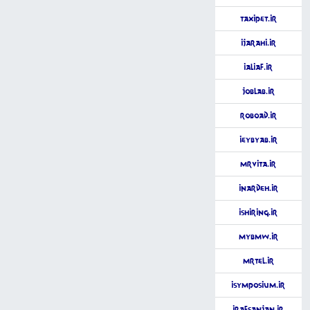
TaxiPet.ir
iJarahi.ir
iAliaf.ir
JobLab.ir
RoboAd.ir
iEybYab.ir
MrVita.ir
iNardeh.ir
iShiring.ir
MyBMW.ir
MrTel.ir
iSymposium.ir
iRafsanjan.ir