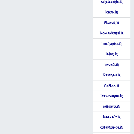
MrElectric.ir
iChah.ir
iFlexor.ir
iKomakDarsi.ir
iTherapist.ir
iAjor.ir
iMoadi.ir
iDastgah.ir
iReflax.ir
iZayeshgah.ir
MrSaya.ir
iBazyaft.ir
CafeFrance.ir