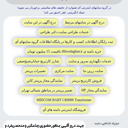
در گروه سايتهاى اينترنتى آى همواره از تخفيف هاى مناسبتى برخوردار مى شويد!
جمله انگيزشى: فقر احمق مى کند!
درج آگهى در سايتهاى مرتبط
درج آگهى در اين سايت
خدمات طراحى سايت دکتر طراحى
ثبت رايگان اطلاعات کسب و کارها در پايگاه اطلاعات گروه سايتهاى آى
خريد دامنه ى iMovafaghiat.ir باقيمت 15 ميليون تومان
خدمات نگهدارى سرور و سايت
شارژ کارتريج خيابان‌شيخ‌صفى
سايت زرين ندا
سايت مرکزى
تعميرات پرينتر
فروش کارتريج پرينتر
نمايندگي مجاز پرينتر کانن
نمايندگي مجاز HP
تعمير پرينتر در مناطق شمالى تهران
MIDCOM BABT CR0090 Transformer
فروشگاه اينترنتى دامنه هاى آى
موزیک انتخابی سایت
جهت درج آگهی بمنظور حضوری چشمگیر و منحصربفرد و