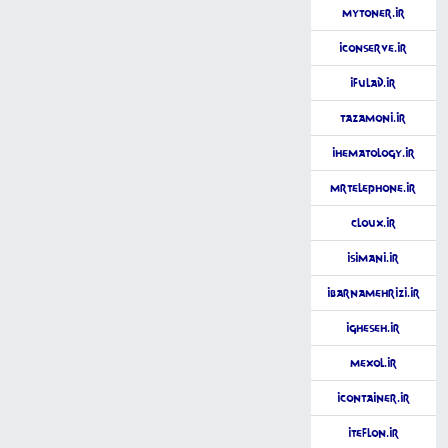
MyToner.ir
iConserve.ir
iFulad.ir
Tazamoni.ir
iHematology.ir
MrTelephone.ir
Cloux.ir
iSimani.ir
iBarnamehrizi.ir
iGheseh.ir
Mexol.ir
iContainer.ir
iTeflon.ir