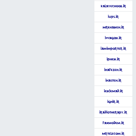
KalayeChoob.ir
iUPS.ir
MrKhaneh.ir
iWagon.ir
iAmImporter.ir
iPhen.ir
iHafezeh.ir
iHasteh.ir
iEnjemad.ir
iGhir.ir
iRadioTherapy.ir
FaxModem.ir
MrTelecom.ir