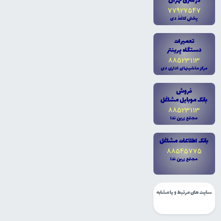
در شرق تهران
77927547
پخش کاغذ دى
تعميرات
دستگاه پرينتر
88523113
مرکز ماشينهاى ادارى دى
فروش
بانک موبايل مشاغل
88523113
مجتمع زرين ندا
بانک اطلاعات مشاغل
88545775
مجتمع زرين ندا
سایت های مرتبط و یا مشابه