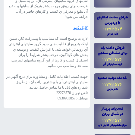
سايتهاي گروه سايتهاي اينترنتي آي، اين پتانسيل و
فرصت براي رونق هرچه بيشتر هريک از سايتها و به تبع
آن تبليغ و معرفي ي کسب و کارهاي حاضر در آن،
طراحى سايت اينترنتى
فراهم مي شود!
با وردپرس
22273576
کليک کنيد
دکتر طراحى
لازم به توضيح است که متناسب با پيشرفت کار، ضمن
اينکه بتدريج از قابليت هاي جديد گروه سايتهاي اينترنتي
فروش دامنه رند
آي رونمائي خواهد شد، با افزايش کيفيت و توسعه ي
براى مشاغل نساجى
بخش هاي گوناگون، هرچه بيشتر شرايط را براي
22273576
استقبال کسب و کارها از اين گروه سايتهاي اينترنتي،
گروه سايتهاى آى
مساعد و مناسب مي نمائيم!
جهت کسب اطلاعات کامل و مشاوره براي درج آگهي در
خدمات توليد محتوا
سايتهاي اينترنتي آي با بيشترين راندمان، از طريق
22273576
شماره هاي ذيل با ما تماس حاصل نماييد:
دکتر طراحى
تلفن تهران 22273576
موبايل 09309038575
تعميرات پرينتر
در شمال تهران
22273576
مرکز ماشينهاى ادارى دى