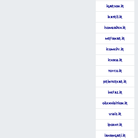
iGarson.ir
iKatrij.ir
iSombadeh.ir
MrFanar.ir
iComedy.ir
iChasb.ir
ToyCo.ir
PrinterKar.ir
iHefaz.ir
OilExhibition.ir
USbiz.ir
iPokht.ir
iAhangari.ir