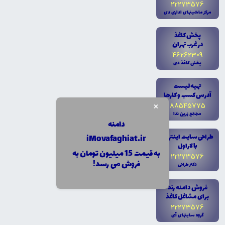
22273576
مرکز ماشينهاى ادارى دى
پخش کاغذ
در غرب تهران
46262309
پخش کاغذ دى
تهيه ليست
آدرس کسب و کارها
×
88545775
مجتمع زرين ندا
دامنه
طراحى سايت اينترنتى
iMovafaghiat.ir
با لاراول
به قیمت 15 میلیون تومان به
22273576
فروش می رسد!
دکتر طراحى
فروش دامنه رند
براى مشاغل کاغذ
22273576
گروه سايتهاى آى