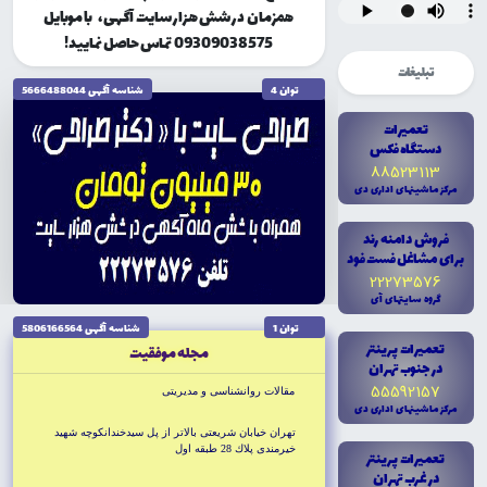
همزمان در شش هزار سایت آگهی، با موبایل
09309038575 تماس حاصل نمایید!
تبلیغات
توان 4
شناسه آگهى 5666488044
تعميرات
دستگاه فکس
88523113
مرکز ماشينهاى ادارى دى
فروش دامنه رند
براى مشاغل فست فود
22273576
گروه سايتهاى آى
توان 1
شناسه آگهى 5806166564
تعميرات پرينتر
مجله موفقيت
در جنوب تهران
55592157
مقالات روانشناسى و مديريتى
مرکز ماشينهاى ادارى دى
تهران خيابان شريعتى بالاتر از پل سيدخندانكوچه شهيد
خيرمندى پلاك 28 طبقه اول
تعميرات پرينتر
در غرب تهران