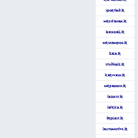
Sportind.ir
MrEsfahan.ir
iBaseBall.ir
MrShampoo.ir
iLaLa.ir
StudioBiz.ir
iCarwash.ir
MrPanbeh.ir
iAzbest.ir
iAfrica.ir
DrPlast.ir
iAutomotive.ir