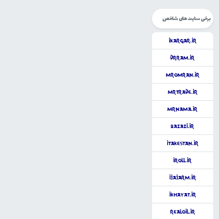
برخی سایت های شاخص
iKargar.ir
DrRam.ir
MrOmran.ir
MrTrade.ir
MrNama.ir
Bazazi.ir
iTakestan.ir
iRoll.ir
iJajarm.ir
iKhayat.ir
RealOil.ir