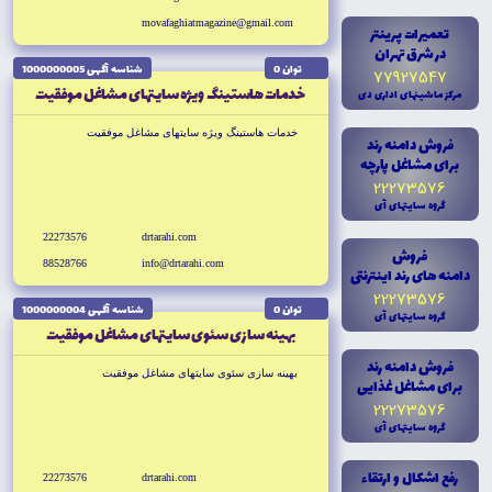
movafaghiatmagazine@gmail.com
تعميرات پرينتر
در شرق تهران
توان 0
شناسه آگهى 1000000005
77927547
خدمات هاستينگ ويژه سايتهاى مشاغل موفقيت
مرکز ماشينهاى ادارى دى
خدمات هاستينگ ويژه سايتهاى مشاغل موفقيت
فروش دامنه رند
براى مشاغل پارچه
22273576
گروه سايتهاى آى
22273576
drtarahi.com
فروش
88528766
info@drtarahi.com
دامنه هاى رند اينترنتى
22273576
توان 0
شناسه آگهى 1000000004
گروه سايتهاى آى
بهينه سازى سئوى سايتهاى مشاغل موفقيت
فروش دامنه رند
بهينه سازى سئوى سايتهاى مشاغل موفقيت
براى مشاغل غذايى
22273576
گروه سايتهاى آى
رفع اشکال و ارتقاء
22273576
drtarahi.com