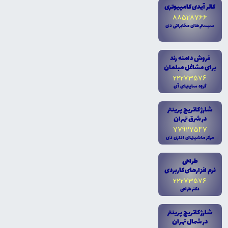
کالر آيدى کامپيوترى
88528766
سيستم هاى مخابراتى دى
فروش دامنه رند
براى مشاغل مبلمان
22273576
گروه سايتهاى آى
شارژ کاتريج پرينتر
در شرق تهران
77927547
مرکز ماشينهاى ادارى دى
طراحى
نرم افزارهاى کاربردى
22273576
دکتر طراحى
شارژ کاتريج پرينتر
در شمال تهران