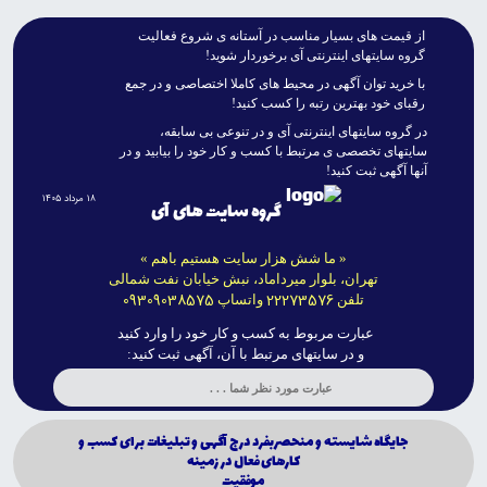
از قيمت هاى بسيار مناسب در آستانه ى شروع فعاليت
گروه سايتهاى اينترنتى آى برخوردار شويد!
با خريد توان آگهى در محيط هاى کاملا اختصاصى و در جمع
رقباى خود بهترين رتبه را کسب کنيد!
در گروه سايتهاى اينترنتى آى و در تنوعى بى سابقه،
سايتهاى تخصصى ى مرتبط با کسب و کار خود را بيابيد و در
آنها آگهى ثبت کنيد!
۱۸ مرداد ۱۴۰۵
گروه سایت های آی
« ما شش هزار سایت هستیم باهم »
تهران، بلوار میرداماد، نبش خیابان نفت شمالی
09309038575
22273576
تلفن
واتساپ
عبارت مربوط به کسب و کار خود را وارد کنید
و در سایتهای مرتبط با آن، آگهی ثبت کنید:
جايگاه شايسته و منحصربفرد درج آگهى و تبليغات براى كسب و
كارهاى فعال در زمينه
موفقيت