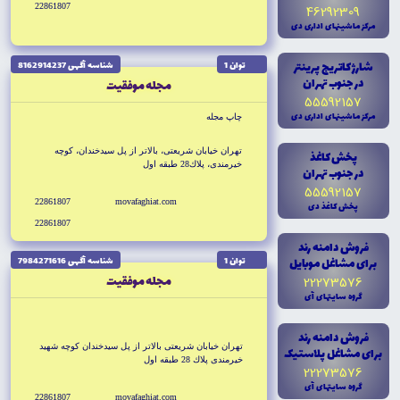
22861807
46292309
مرکز ماشينهاى ادارى دى
شارژ کاتريج پرينتر
توان 1
شناسه آگهى 8162914237
در جنوب تهران
مجله موفقيت
55592157
مرکز ماشينهاى ادارى دى
چاپ مجله
تهران خيابان شريعتى، بالاتر از پل سيدخندان، كوچه
پخش کاغذ
خيرمندى، پلاك28 طبقه اول
در جنوب تهران
55592157
22861807
movafaghiat.com
پخش کاغذ دى
22861807
فروش دامنه رند
براى مشاغل موبايل
توان 1
شناسه آگهى 7984271616
مجله موفقيت
22273576
گروه سايتهاى آى
فروش دامنه رند
تهران خيابان شريعتى بالاتر از پل سيدخندان كوچه شهيد
براى مشاغل پلاستيک
خيرمندى پلاك 28 طبقه اول
22273576
گروه سايتهاى آى
22861807
movafaghiat.com