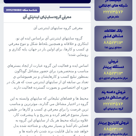
تبليغات در
شبکه هاى اجتماعى
شناسه مقاله 3111219080
22273576
معرفی گروه سایتهای اینترنتی آی
دکتر طراحى
معرفی گروه سایتهای اینترنتی آی
بانک اطلاعات
مشاغل کشور
گروه سايتهاي اينترنتي آي براساس ايده اي نو،
88523113
ابتکاري و خلاقانه و همچنين بلحاظ شکل و تنوع معرفي
مجتمع زرين ندا
ي کسب و کارها، براي اولين بار در جهان، پايه گذاري و
رونمايي شده!
فروش
دستگاه پرينتر
اساس ايده و فعاليت اين گروه عبارت از ايجاد بسترهاي
مناسب و منحصربفرد براي حضور مشاغل گوناگون
88523113
بمنظور تبليغ کسب و کارهايشان و نيز همپوشاني ي
مرکز ماشينهاى ادارى دى
تعداد بي سابقه اي از سايتهاي اينترنتي ست که هر يک در
حوزه اي اختصاصي و بصورت گسترده فعاليت دارند.
فروش دامنه رند
براى مشاغل دارويى
محيط ها و فضاهاي تبليغاتي که سايتهاي وابسته به اين
22273576
گروه در اختيار مشاغل مي گذارند، موثرترين و مناسب
گروه سايتهاى آى
ترين فرصت را براي معرفي ي کسب و کارها در طيفي
بسيار متنوع فراهم کرده و بتدريج و با پيشرفت کار،
علاوه براينکه محيط هر يک از سايتهاي اين گروه به
فروش کارتريج پرينتر
فضايي نام آشنا و بسيار معروف و شناخته شده بدل
88523113
خواهد شد بدليل قابليت برند شدن نام دامنه ها و
مرکز ماشينهاى ادارى دى