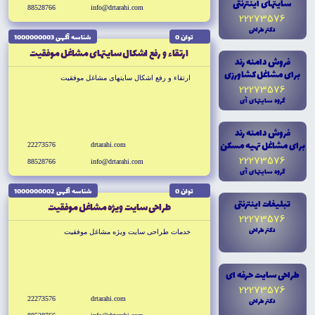
سايتهاى اينترنتى
88528766
info@drtarahi.com
22273576
دکتر طراحى
توان 0
شناسه آگهى 1000000003
ارتقاء و رفع اشکال سايتهاى مشاغل موفقيت
فروش دامنه رند
براى مشاغل کشاورزى
ارتقاء و رفع اشکال سايتهاى مشاغل موفقيت
22273576
گروه سايتهاى آى
فروش دامنه رند
براى مشاغل تهيه مسکن
22273576
drtarahi.com
22273576
88528766
info@drtarahi.com
گروه سايتهاى آى
توان 0
شناسه آگهى 1000000002
تبليغات اينترنتى
طراحى سايت ويژه مشاغل موفقيت
22273576
دکتر طراحى
خدمات طراحى سايت ويژه مشاغل موفقيت
طراحى سايت حرفه اى
22273576
22273576
drtarahi.com
دکتر طراحى